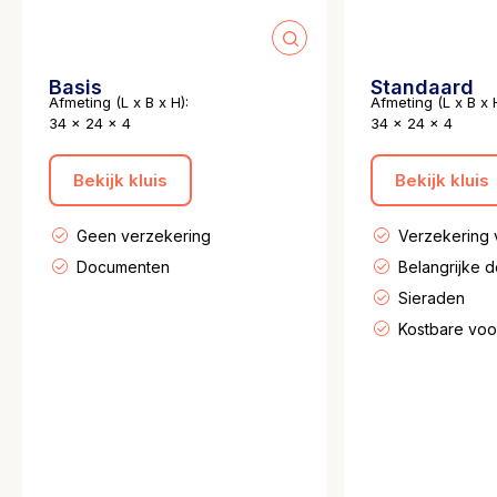
Basis
Standaard
Afmeting (L x B x H):
Afmeting (L x B x H
34 x 24 x 4
34 x 24 x 4
Bekijk kluis
Bekijk kluis
Geen verzekering
Verzekering
Documenten
Belangrijke 
Sieraden
Kostbare vo