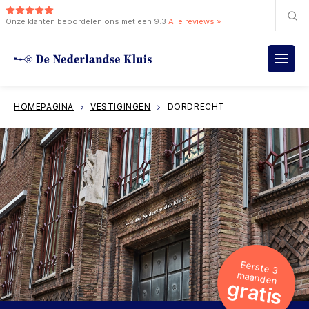
Onze klanten beoordelen ons met een 9.3
Alle reviews »
HOMEPAGINA
VESTIGINGEN
DORDRECHT
Eerste 3
maanden
gratis