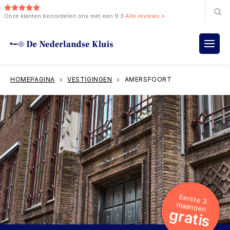
Onze klanten beoordelen ons met een 9.3
Alle reviews »
HOMEPAGINA
VESTIGINGEN
AMERSFOORT
Eerste 3
maanden
gratis