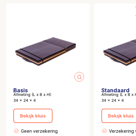
Basis
Standaard
Afmeting (L x B x H):
Afmeting (L x B x H
34 x 24 x 4
34 x 24 x 4
Bekijk kluis
Bekijk kluis
Geen verzekering
Verzekering