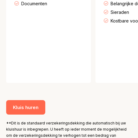
Documenten
Belangrijke 
Sieraden
Kostbare vo
Kluis huren
**Dit is de standaard verzekeringsdekking die automatisch bij uw
kluishuur is inbegrepen. U heeft op ieder moment de mogelijkheid
om de verzekeringsdekking te verhogen tot een bedrag van